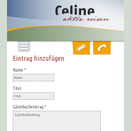
Eintrag hinzufügen
Name
*
Titel
Gästebucheintrag
*